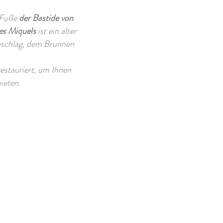
m Fuße
der Bastide von
s Miquels
ist ein alter
nschlag, dem Brunnen
stauriert, um Ihnen
ieten.