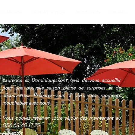
DIE RÄUME
DER GÄSTETISCH
AKTIVITÄTEN
GALERIE
Laurence et Dominique sont ravis de vous accueillir
pour une nouvelle saison pleine de surprises et de
découvertes. Préparez-vous à vivre des moments
inoubliables avec nous.
Vous pouvez réserver votre séjour dès maintenant au
056 63 40 17 25
A bientôt